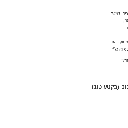
אמץ
ה
סטוק בהיר
זה?״
וכן (בקטע טוב)