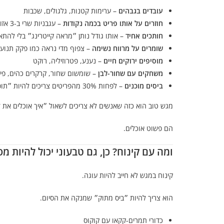
עובדים בגבהים
– ערימות קטנות, גלגולים, שכבות
חוזרים על אותו פריט בכמה נקודות
– עגבניות שרי ב-3 אזורים, למשל
חותכים אחיד
– אותו גודל נותן ״מראה קייטרינג״ בלי להת
שומרים על מרווח נשימה
– צפוף מדי נראה כמו פקק תנוע
מוסיפים ירוקים חיים
– נענע, פטרוזיליה, רוקט
משחקים עם שחור-לבן
– שומשום שחור, קרקרים כהים, פי
ביסים מוכנים
– לפחות 30% מהפריטים צריכים להיות ״תופס ואוכל״
מגש טוב הוא כזה שאנשים לא צריכים לשאול ״איך אוכלים את 
הם פשוט אוכלים.
ומה עם קינוח? כן, גם טבעוני יכול להיות מס
קינוח במגש לא חייב להיות עוגה.
הוא צריך להיות ״ביס מתוק״ שמנקה את הסיום.
כדורי תמרים-קקאו עם קוקוס