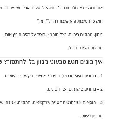
אם המגש יצא כולו חום-בז׳, הוא אולי טעים, אבל העיניים נרדמו
חוק 3: חמיצות היא קיצור דרך ל״וואו״
לימון, חמוצים ביתיים, בצל מוחמץ, רוטב על בסיס חומץ אורז.
חמיצות מעירה הכול.
איך בונים מגש טבעוני מגוון בלי להתפזר? שיטה 
1
– בוחרים נושא מרכזי (ים תיכוני, אסייתי, מקסיקני, ״שוק״).
2
– בוחרים 2 קרמים ו-2 חלבונים.
3
– מוסיפים 3 אלמנטים קטנים שמקפיצים: חמוצים, אגוזים, עשבים, משהו מתוק קטן.
ההיגיון פשוט.