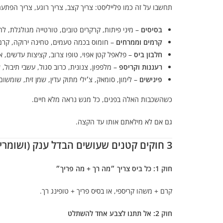
תחשבו על זה כמו פלייליסט: צריך קצב, צריך רוגע, צריך הפתעה
בסיסים
– מיני פיתות, קרקרים טובים, טורטייה מגולגלת, לחמנ
קרמים וממרחים
– חומוס בכמה טעמים, טחינה ירוקה, קרם
חלבון ביס
– פלאפל קטן אפוי, טופו צרוב, קציצות עדשים,
רעננות וקריספ
– מלפפון, צנונית, כרוב סגול, עשבי תיבול, 
פינישים
– לימון, סומאק, צ׳ילי מתוק עדין, שמן זית, שומשום
כשהשכבות האלה בפנים, כל מגש נראה מלא חיים.
גם אם לא מילאתם אותו עד הקצה.
3 חוקים קטנים שעושים הבדל ענק (ושומרים על סדר בראש)
חוק 1: כל ביס צריך ״מה רך + מה פריך״
קרם + משהו קריספי, או בסיס פריך + טופינג רך.
חוק 2: אל תתנו לצבע אחד להשתלט