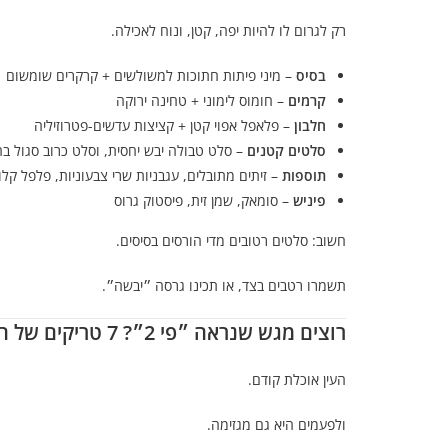
רק לגרום לו להיות יפה, קטן, ונוח לאכילה.
בסיס
– מיני פיתות חתוכות למשולשים + קרקרים שומשום
קרמים
– חומוס לימוני + טחינה ירוקה
חלבון
– פלאפל אפוי קטן + קציצות עדשים-פטרוזיליה
סלטים קטנים
– סלט טבולה יבש יחסית, וסלט כרוב סגול ב
תוספות
– זיתים מתובלים, עגבניות שרי צבעוניות, פלפל קלוי
פיניש
– סומאק, שמן זית, פיסטוק גרוס
חשוב: סלטים רטובים מדי הורסים בסיסים.
תשמרו רטבים בצד, או תכינו גרסה ״יבשה״.
רוצים מגש שנראה ״פי 2״? 7 טריקים של הגשה
העין אוכלת קודם.
ולפעמים היא גם מגזימה.