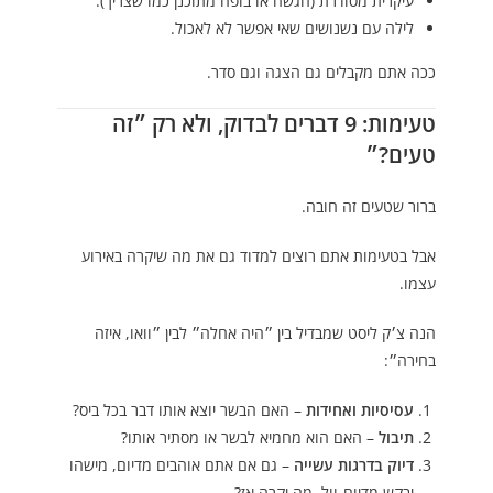
עיקרית מסודרת (הגשה או בופה מתוכנן כמו שצריך).
לילה עם נשנושים שאי אפשר לא לאכול.
ככה אתם מקבלים גם הצגה וגם סדר.
טעימות: 9 דברים לבדוק, ולא רק ״זה
טעים?״
ברור שטעים זה חובה.
אבל בטעימות אתם רוצים למדוד גם את מה שיקרה באירוע
עצמו.
הנה צ׳ק ליסט שמבדיל בין ״היה אחלה״ לבין ״וואו, איזה
בחירה״:
עסיסיות ואחידות
– האם הבשר יוצא אותו דבר בכל ביס?
תיבול
– האם הוא מחמיא לבשר או מסתיר אותו?
דיוק בדרגות עשייה
– גם אם אתם אוהבים מדיום, מישהו
יבקש מדיום-וול. מה יקרה אז?