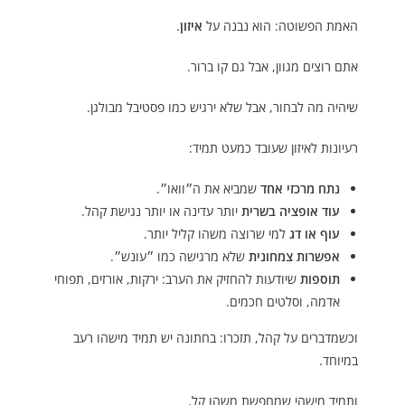
האמת הפשוטה: הוא נבנה על
איזון
.
אתם רוצים מגוון, אבל גם קו ברור.
שיהיה מה לבחור, אבל שלא ירגיש כמו פסטיבל מבולגן.
רעיונות לאיזון שעובד כמעט תמיד:
נתח מרכזי אחד
שמביא את ה״וואו״.
עוד אופציה בשרית
יותר עדינה או יותר נגישת קהל.
עוף או דג
למי שרוצה משהו קליל יותר.
אפשרות צמחונית
שלא מרגישה כמו ״עונש״.
תוספות
שיודעות להחזיק את הערב: ירקות, אורזים, תפוחי
אדמה, וסלטים חכמים.
וכשמדברים על קהל, תזכרו: בחתונה יש תמיד מישהו רעב
במיוחד.
ותמיד מישהי שמחפשת משהו קל.