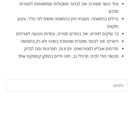
ציוד כושר וספורט: איך לבחור משקולות שמתאימות למטרות
שלכם
גרילים בהתאמה: מטבחי חוץ בהתאמה אישית לפי גודל, עיצוב
ותקציב
בר שייקים לאירוע: איך בוחרים תפריט, עמדות והגשה לאורחים
ריטריט: איך לבחור מסגרת שתומכת בשינוי ולא רק בחופשה
מדרסים אונליין לספורטאים: יתרונות, חסרונות ומה לבדוק
מכשיר פולי לבית: תרגילי גב, חזה וידיים במתקן קומפקטי אחד