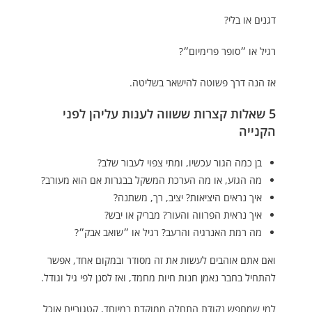
דגנים או בלי?
רגיל או ״סופר פרימיום״?
אז הנה דרך פשוטה להישאר בשליטה.
5 שאלות קצרות ששווה לענות עליהן לפני
הקנייה
בן כמה הגור עכשיו, ומתי צפוי לעבור שלב?
מה הגזע, או מה הערכת המשקל בבגרות אם הוא מעורב?
איך נראים היציאות? יציב, רך, משתנה?
איך נראית הפרווה והעור? מבריק או יבש?
מה רמת האנרגיה והרעב? רגיל או ״שואב אבק״?
ואם אתם אוהבים לעשות את זה מסודר ובמקום אחד, אפשר
להתחיל ב
חבר נאמן חנות חיות מחמד
, ואז לסנן לפי גיל וגודל.
למי שמחפש נקודת התחלה ממוקדת במיוחד, קטגוריית
אוכל