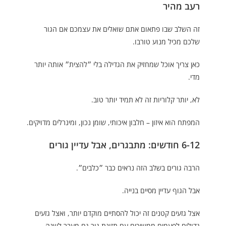
רעב מהיר
זה השלב שבו פתאום אתם שואלים את עצמכם אם הגור
שלכם מכיל מנוע טורבו.
כאן צריך אוכל שמחזיק את הגדילה בלי ״להצית״ אותה יותר
מדי.
לא, יותר קלוריות זה לא תמיד יותר טוב.
המפתח הוא איזון – חלבון איכותי, שומן נכון, ומינרלים מדויקים.
6-12 חודשים: מתבגרים, אבל עדיין גורים
הרבה גורים בשלב הזה נראים כבר ״כלבים״.
אבל הגוף עדיין מסיים בנייה.
אצל גזעים קטנים זה יכול להסתיים מוקדם יותר, ואצל גזעים
גדולים לפעמים ממשיכים עם תזונת גור גם מעבר לשנה.