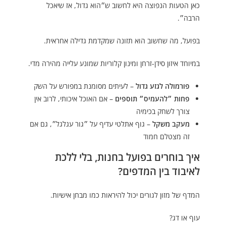
כאן הטעות הנפוצה היא לחשוב ש״הוא גדול, אז שיאכל
הרבה״.
בפועל, מה שחשוב הוא תזונה שמקדמת גדילה אחראית.
במיוחד איזון סידן-זרחן ומינון קלוריות שמונע עלייה מהירה מדי.
פורמולה לגזע גדול
– לעיתים מסומנת במפורש על השק
פחות ״להעמיס״ תוספים
– אם האוכל איכותי, לרוב אין
צורך לשחק בכימיה
מעקב משקל
– גוף אתלטי עדיף על ״גור עגלגל״, גם אם
זה מצטלם חמוד
איך בוחרים בפועל בחנות, בלי ללכת
לאיבוד בין המדפים?
המדף של מזון לגורים יכול להיראות כמו מבחן אישיות.
עוף או דג?