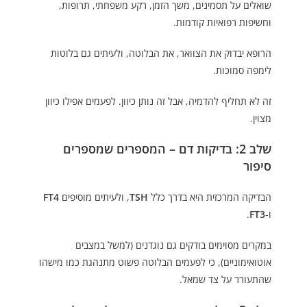
שואלים על תסמינים, משך הזמן, רקע משפחתי, תרופות,
וחשיפות רפואיות קודמות.
הרופא יבדוק את הצוואר, את הבלוטה, ולעיתים גם בלוטות
לימפה סמוכות.
זה לא תחליף להדמיה, אבל זה נותן כיוון. לפעמים אפילו כיוון
מצוין.
שלב 2: בדיקות דם – המספרים שמספרים
סיפור
הבדיקה המרכזית היא בדרך כלל
TSH
, ולעיתים מוסיפים
FT4
ו-
FT3
.
במקרים מסוימים בודקים גם נוגדנים (למשל במצבים
אוטואימוניים), כי לפעמים הבלוטה פשוט מתנהגת כמו מישהו
שהתעורר על צד שמאל.