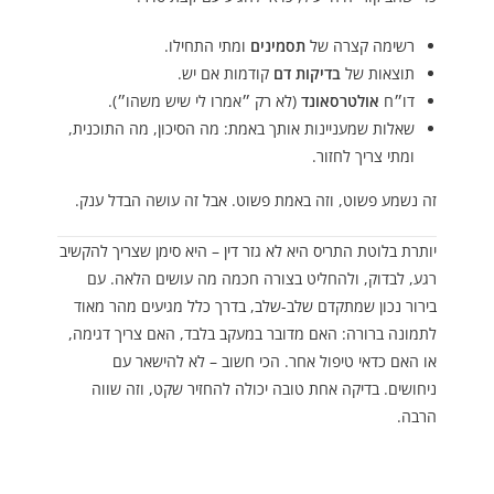
רשימה קצרה של
תסמינים
ומתי התחילו.
תוצאות של
בדיקות דם
קודמות אם יש.
דו״ח
אולטרסאונד
(לא רק ״אמרו לי שיש משהו״).
שאלות שמעניינות אותך באמת: מה הסיכון, מה התוכנית,
ומתי צריך לחזור.
זה נשמע פשוט, וזה באמת פשוט. אבל זה עושה הבדל ענק.
יותרת בלוטת התריס היא לא גזר דין – היא סימן שצריך להקשיב
רגע, לבדוק, ולהחליט בצורה חכמה מה עושים הלאה. עם
בירור נכון שמתקדם שלב-שלב, בדרך כלל מגיעים מהר מאוד
לתמונה ברורה: האם מדובר במעקב בלבד, האם צריך דגימה,
או האם כדאי טיפול אחר. הכי חשוב – לא להישאר עם
ניחושים. בדיקה אחת טובה יכולה להחזיר שקט, וזה שווה
הרבה.