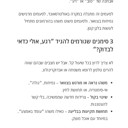
אבחנה של ״טוב״ או ״רע״.
לפעמים זה מתגלה במקרה באולטרסאונד, לפעמים מרגישים
נפיחות בצוואר, ולפעמים פשוט משהו בהורמונים מתחיל
לעשות בלגן קטן.
3 סימנים שגורמים להגיד ״רגע, אולי כדאי
לבדוק?״
לא צריך לרוץ בכל שיעול קל. אבל יש מצבים שבהם שווה
להרים טלפון לרופא משפחה או אנדוקרינולוג.
משהו נראה או מורגש בצוואר
– נפיחות, ״גולה״,
אי-סימטריה, או תחושת לחץ.
שינוי בקול
– צרידות חדשה שממשיכה, בלי קשר
להצטננות.
תחושת תקיעות בבליעה
– כאילו משהו ״עומד באמצע״,
במיוחד עם אוכל מוצק.