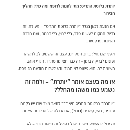
יותרת בלוטת התריס: מתי לפנות לרופא ומה כולל תהליך
הבירור
אם הגעת לכאן בגלל ״יותרת בלוטת התריס״ – מעולה. זה
בדיוק המקום לעשות סדר, בלי לחץ, בלי דרמה, ועם הרבה
תשובות פרקטיות.
ולפני שנתחיל: ברוב המקרים, עצם זה ששמים לב למשהו
ופונים לבדיקה בזמן – זה כבר חצי מהפתרון. הגוף אוהב
תשומת לב. הוא פשוט לא תמיד יודע לשלוח הודעה מנומסת.
אז מה בעצם אומר ״יותרת״ – ולמה זה
נשמע כמו משהו מהחלל?
״יותרת״ בבלוטת התריס היא דרך לתאר מצב שבו יש רקמה
עודפת, גוש, קשרית (נודול), או הגדלה של הבלוטה עצמה.
זה יכול להישמע מאיים, אבל בפועל זה תיאור מבני – לא