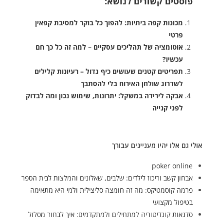
פוסטים קשורים לנושא:
מכונות קפה ביתיות: להפוך כל בוקר למסיבת קפאין
פרטי
אוטומציה של תהליכים עסקיים – למה זה כל כך חם
עכשיו?
תפריטים קטנים שעושים כיף גדול – רעיונות קלילים
לשדרוג שולחן האירוח בלי להסתבך
אבקה לירידה במשקל: יתרונות, שימוש נכון ומה לבדוק
לפני קנייה
אולי גם אלו יהיו מעניינים עבורך
poker online
אבחון קשב וריכוז לילדים: שלבים, שאלונים והמלצות לבית הספר
פרמה קוסמטיקס: מה זה חומצה סליצילית ולמי היא מתאימה
בטיפול מקצועי
סדנאות קונדיטוריה למתחילים ולמתקדמים: איך לבחור מסלול