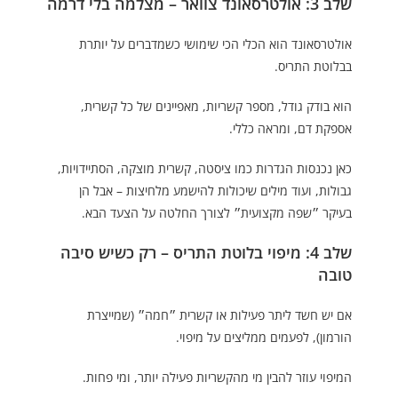
שלב 3: אולטרסאונד צוואר – מצלמה בלי דרמה
אולטרסאונד הוא הכלי הכי שימושי כשמדברים על יותרת
בבלוטת התריס.
הוא בודק גודל, מספר קשריות, מאפיינים של כל קשרית,
אספקת דם, ומראה כללי.
כאן נכנסות הגדרות כמו ציסטה, קשרית מוצקה, הסתיידויות,
גבולות, ועוד מילים שיכולות להישמע מלחיצות – אבל הן
בעיקר ״שפה מקצועית״ לצורך החלטה על הצעד הבא.
שלב 4: מיפוי בלוטת התריס – רק כשיש סיבה
טובה
אם יש חשד ליתר פעילות או קשרית ״חמה״ (שמייצרת
הורמון), לפעמים ממליצים על מיפוי.
המיפוי עוזר להבין מי מהקשריות פעילה יותר, ומי פחות.