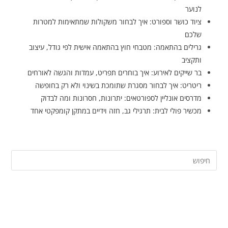
לנוער
ציוד כושר וספורט: איך לבחור משקולות שמתאימות למטרות
שלכם
גרילים בהתאמה: מטבחי חוץ בהתאמה אישית לפי גודל, עיצוב
ותקציב
בר שייקים לאירוע: איך בוחרים תפריט, עמדות והגשה לאורחים
ריטריט: איך לבחור מסגרת שתומכת בשינוי ולא רק בחופשה
מדרסים אונליין לספורטאים: יתרונות, חסרונות ומה לבדוק
מכשיר פולי לבית: תרגילי גב, חזה וידיים במתקן קומפקטי אחד