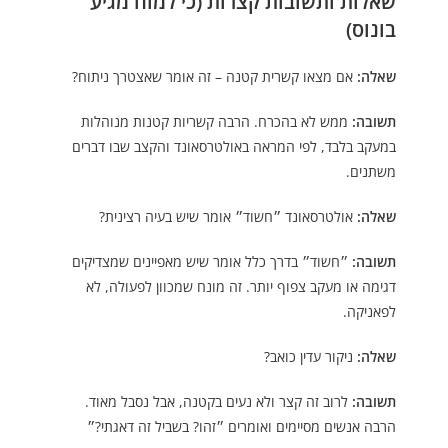
שאלות ותשובות קצרות (כי למוח מגיע
בונוס)
שאלה:
אם מצאו קשרית קטנה – זה אומר שאצטרך ניתוח?
תשובה:
ממש לא בהכרח. הרבה קשריות קטנות מנוהלות
במעקב בלבד, לפי המראה באולטרסאונד והקצב שבו דברים
משתנים.
שאלה:
אולטרסאונד ״חשוד״ אומר שיש בעיה רצינית?
תשובה:
״חשוד״ בדרך כלל אומר שיש מאפיינים שמצדיקים
דגימה או מעקב צפוף יותר. זה מונח שמכוון לפעולה, לא
לפאניקה.
שאלה:
ניקור עדין כואב?
תשובה:
לרוב זה קצר ולא נעים בקטנה, אבל נסבל מאוד.
הרבה אנשים מסיימים ואומרים ״זהו? בשביל זה דאגתי?״