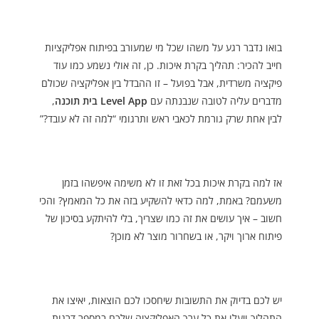
בואו נדבר רגע על משהו שכל מי שמעורב בפיתוח אפליקציות
חייב להכיר: תהליך בקרת איכות. כן, זה אולי נשמע כמו עוד
פיקציה משרדית, אבל בפועל – זו ההבדל בין אפליקציה שכולם
מדברים עליה לטובה שנבנתה עם
Level App בית תוכנה
,
לבין אחת שרק גורמת לכאבי ראש ותרגומי “למה זה לא עובד?”
אז למה בקרת איכות בכל זאת זו לא משימה איפשהו בזמן
משעמם? באמת, למה כדאי להשקיע בזה את כל המאמץ? והכי
חשוב – איך עושים את זה כמו שצריך, בלי להיתקע בסיכון של
פיתוח ארוך ויקר, או בשחרור מוצר לא מוכן?
יש לכם בדיוק את התשובות שיחסכו לכם הוצאות, יאיצו את
התהליך ויעלו את כל ערך האפליקציה שלכם במספר דרגות