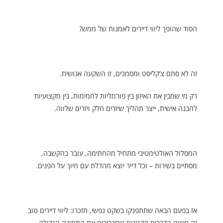
הסוד שהופך ליווי דיירים לאמנות של ממש?
זה לא סתם צ’קליסט ומסמכים, זו השקעה אנושית.
רק מי שמבין את האיזון בין פורמליות לחמימות, בין מקצועיות
להבנה אישית, ייצר תהליך שיזרים חלק ויזרים שלווה.
המסלול האולטימטיבי מתחיל מהחתימה, עובר בהקשבה,
מסתיים בשירות – וכל דייר יוצא מהדלת עם חיוך על הפנים.
אז בפעם הבאה שתתפנקו בשקט נפשי, תזכרו: ליווי דיירים טוב
זה פשוט הדברים הקטנים שמרכיבים את התמונה הגדולה.