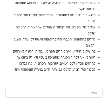
פרמה קוסמטיקס: מה זה חומצה סליצילית ולמי היא מתאימה
בטיפול מקצועי
סדנאות קונדיטוריה למתחילים ולמתקדמים: איך לבחור מסלול
לנוער
ציוד כושר וספורט: איך לבחור משקולות שמתאימות למטרות
שלכם
גרילים בהתאמה: מטבחי חוץ בהתאמה אישית לפי גודל, עיצוב
ותקציב
בר שייקים לאירוע: איך בוחרים תפריט, עמדות והגשה לאורחים
ריטריט: איך לבחור מסגרת שתומכת בשינוי ולא רק בחופשה
מדרסים אונליין לספורטאים: יתרונות, חסרונות ומה לבדוק
מכשיר פולי לבית: תרגילי גב, חזה וידיים במתקן קומפקטי אחד