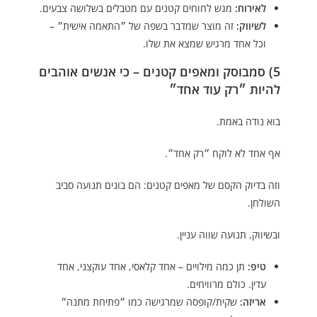
לאירוח:
מגש לחוחים קטנים עם מטבלים בשלושה צבעים.
לשיווק:
זה מוצר שמדבר בשפה של ״התאמה אישית״ –
וכל אחד מרגיש שמצא את שלו.
5) סמבוסק ומאפים קטנים – כי אנשים אוהבים
להיות ״רק עוד אחד״
בוא נודה באמת.
אף אחד לא לוקח ״רק אחד״.
וזה בדיוק הקסם של מאפים קטנים: הם בונים תנועה סביב
השולחן.
ובשיווק, תנועה שווה עניין.
טיפ:
תן כמה מילויים – אחד קלאסי, אחד עוקצני, אחד
עדין. כולם מרוויחים.
אריזה:
שקית/קופסה שמרגישה כמו ״פתיחת מתנה״