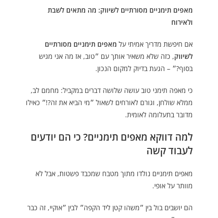
מאפים תימניים מסורתיים לשיווק: מה מתאים לשבת
ולאירוח
אם חיפשת מדריך אמיתי על
מאפים תימניים מסורתיים
לשיווק
, כזה שלא משאיר אותך עם ״טוב, אז מה אני מגיש
בסוף?״ – הגעת בדיוק למקום הנכון.
כי מאפה תימני טוב עושה שלושה דברים במקביל: מחמם לב,
ממלא שולחן, וגורם לאורחים לשאול ״מי הביא את זה?!״ כאילו
מדובר בתעלומה לאומית.
למה דווקא מאפים תימניים? כי הם יודעים
לעבוד קשה
מאפים תימניים נולדו מתוך מטבח שמכבד פשטות, אבל לא
מוותר על אופי.
הם יושבים בול בין ״משהו קטן ליד הקפה״ לבין ״אוקיי, זה כבר