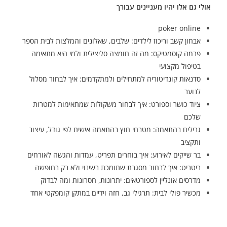
אולי גם אלו יהיו מעניינים עבורך
poker online
אבחון קשב וריכוז לילדים: שלבים, שאלונים והמלצות לבית הספר
פרמה קוסמטיקס: מה זה חומצה סליצילית ולמי היא מתאימה
בטיפול מקצועי
סדנאות קונדיטוריה למתחילים ולמתקדמים: איך לבחור מסלול
לנוער
ציוד כושר וספורט: איך לבחור משקולות שמתאימות למטרות
שלכם
גרילים בהתאמה: מטבחי חוץ בהתאמה אישית לפי גודל, עיצוב
ותקציב
בר שייקים לאירוע: איך בוחרים תפריט, עמדות והגשה לאורחים
ריטריט: איך לבחור מסגרת שתומכת בשינוי ולא רק בחופשה
מדרסים אונליין לספורטאים: יתרונות, חסרונות ומה לבדוק
מכשיר פולי לבית: תרגילי גב, חזה וידיים במתקן קומפקטי אחד