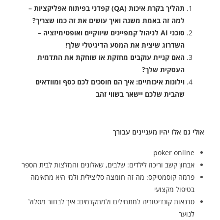
תהליך בקרת איכות (QA) קפדני בפיתוח אפליקציות –
למה זה באמת משנה ואיך עושים את זה כמו שצריך?
סוכני AI לניהול קמפיינים שיווקיים ואופטימיזציה –
השדרוג שיצית את המסע הדיגיטלי שלך!
האם קניית עוקבים מחזקת או שוחקת את התדמית
העסקית שלך?
וילונות איכותיים: איך הם חוסכים לכם כסף ומוודאים
שהבית שלכם יישאר בשווי זהב
אולי גם אלו יהיו מעניינים עבורך
poker online
אבחון קשב וריכוז לילדים: שלבים, שאלונים והמלצות לבית הספר
פרמה קוסמטיקס: מה זה חומצה סליצילית ולמי היא מתאימה
בטיפול מקצועי
סדנאות קונדיטוריה למתחילים ולמתקדמים: איך לבחור מסלול
לנוער