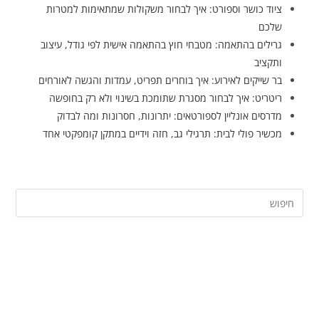
ציוד כושר וספורט: איך לבחור משקולות שמתאימות למטרות
שלכם
גרילים בהתאמה: מטבחי חוץ בהתאמה אישית לפי גודל, עיצוב
ותקציב
בר שייקים לאירוע: איך בוחרים תפריט, עמדות והגשה לאורחים
ריטריט: איך לבחור מסגרת שתומכת בשינוי ולא רק בחופשה
מדרסים אונליין לספורטאים: יתרונות, חסרונות ומה לבדוק
מכשיר פולי לבית: תרגילי גב, חזה וידיים במתקן קומפקטי אחד