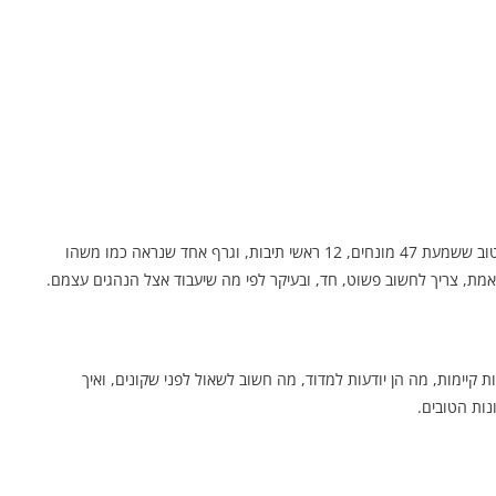
אם יצא לך לדבר עם מישהו שמשווק “פתרון בטיחות”, יש סיכוי טוב ששמעת 47 מונחים, 12 ראשי תיבות, וגרף אחד שנראה כמו משהו
מת, צריך לחשוב פשוט, חד, ובעיקר לפי מה שיעבוד אצל הנהגים עצמם.
ת קיימות, מה הן יודעות למדוד, מה חשוב לשאול לפני שקונים, ואיך
נות הטובים.