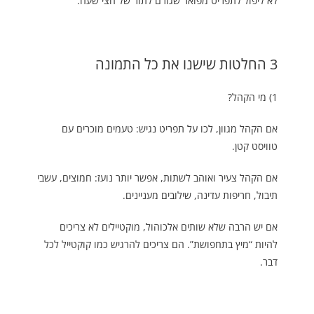
לא ליפול לתפריט מפואר שגורם לתור של חצי שעה.
3 החלטות שישנו את כל התמונה
1) מי הקהל?
אם הקהל מגוון, לכו על תפריט נגיש: טעמים מוכרים עם
טוויסט קטן.
אם הקהל צעיר ואוהב לשתות, אפשר יותר נועז: חמוצים, עשבי
תיבול, חריפות עדינה, שילובים מעניינים.
אם יש הרבה שלא שותים אלכוהול, מוקטיילים לא צריכים
להיות “מיץ בתחפושת”. הם צריכים להרגיש כמו קוקטייל לכל
דבר.