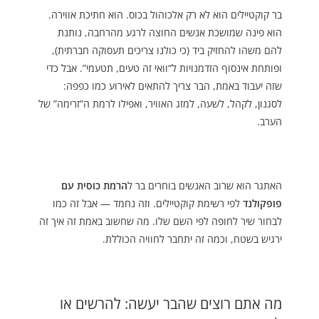
בר קוקטיילים הוא לא רק אלכוהול בכוס. הוא חתיכת אווירה.
הוא פינה שמושכת אנשים החוצה לרגע מהרחבה, נותנת
להם משהו להחזיק ביד (כי כולנו צריכים תעסוקה חברתית),
ופותחת אינסוף הזדמנויות ל“וואי זה טעים, תטעמי”. אבל כדי
שזה יעבוד באמת, הבר צריך להתאים לאירוע כמו כפפה:
לסגנון, לקהל, לשעה, למזג האוויר, ואפילו לרמת ה”זרימה” של
הערב.
האתגר הוא שרוב האנשים בוחרים בר ל
הרמת כוסית עם
פופקולנד
לפי רשימת קוקטיילים. וזה נחמד — אבל זה כמו
לבחור שיר לחופה לפי השם שלו. מה שחשוב באמת זה איך זה
ירגיש בשטח, וכמה זה יתחבר לחוויה הכוללת.
מה אתם רוצים שהבר יעשה: להרשים או