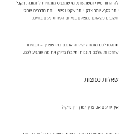
לה החזר מיידי ומשמעותי. מי שמכניס מומחיות לתמונה, מקבל
יותר כסף, יותר צדק ויותר שקט נפשי – והם הדברים שהכי
חשובים כשאתם נמצאים במקום הפחות נעים בחיים.
תתפסו לכם מומחה שילווה אתכם כמו שצריך – תבטיחו
שהזכויות שלכם מוגנות ותקבלו בדיוק את מה שמגיע לכם.
שאלות נפוצות
איך יודעים אם צריך עורך דין נזיקין?
אם אתם נפגעים בתאונה, טעות רפואית, או כל מקרה שבו