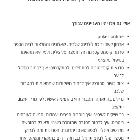
אולי גם אלו יהיו מעניינים עבורך
poker online
אבחון קשב וריכוז לילדים: שלבים, שאלונים והמלצות לבית הספר
פרמה קוסמטיקס: מה זה חומצה סליצילית ולמי היא מתאימה
בטיפול מקצועי
סדנאות קונדיטוריה למתחילים ולמתקדמים: איך לבחור מסלול
לנוער
ציוד כושר וספורט: איך לבחור משקולות שמתאימות למטרות
שלכם
גרילים בהתאמה: מטבחי חוץ בהתאמה אישית לפי גודל, עיצוב
ותקציב
בר שייקים לאירוע: איך בוחרים תפריט, עמדות והגשה לאורחים
ריטריט: איך לבחור מסגרת שתומכת בשינוי ולא רק בחופשה
מדרסים אונליין לספורטאים: יתרונות, חסרונות ומה לבדוק
מכשיר פולי לבית: תרגילי גב, חזה וידיים במתקן קומפקטי אחד