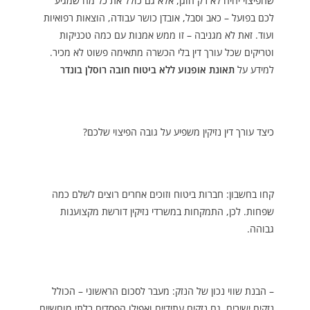
שהפיצוי יהיה לא רק הוגן, אלא גם כולל את כל מה שמגיע
לכם בפועל – כאב וסבל, אובדן כושר עבודה, הוצאות רפואיות
ועוד. זאת לא מגניבה – זו ממש אמנות עם כמה טכניקות
וטריקים שכל עורך דין בלי הכשרה מתאימה פשוט לא מכיר.
למידע על
תאונת אופנוע ללא ביטוח חובה רוסלן בונדר
כיצד עורך דין נזיקין משפיע על גובה הפיצוי שלכם?
קחו בחשבון: חברות ביטוח וזוכים אחרים רוצים לשלם כמה
שפחות. לכן, התמקחות במשרדי נזיקין דורשת מקצוענות
גבוהה.
– הבנת שווי נכון של הנזק: מעבר לסכום הראשוני – הכולל
נזקים ישירים, גם נזקים עתידיים ואפילו הפסדים בלתי מוחשיים