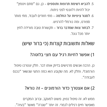
להביא רשימת תרופות ותוספים
– כן, גם ״סתם ויטמין״
יכול להיות רלוונטי לפני ניתוח.
לסגור ציפיות על החלמה
– מתי חוזרים לעבוד, מתי מותר
ספורט, ומה נורמלי להרגיש.
לבחור צוות שמדבר ברור
– תקשורת טובה מורידה לחץ
יותר מכל גוגל.
שאלות ותשובות קצרות (כי ברור שיש)
1) אפשר לחיות רגיל עם חצי בלוטה?
כן. הרבה אנשים מרגישים בדיוק אותו דבר. חלק יצטרכו טיפול
הורמונלי, וחלק לא. מה שקובע הוא כמה החצי שנשאר ״נכנס
לעבודה״.
2) אם אצטרך כדור הורמונים – זה נורא?
ממש לא. זה טיפול נפוץ, פשוט למעקב, וברוב המקרים
מאפשר חיים רגילים לגמרי. זה יותר ״שגרה״ מאשר ״בעיה״.