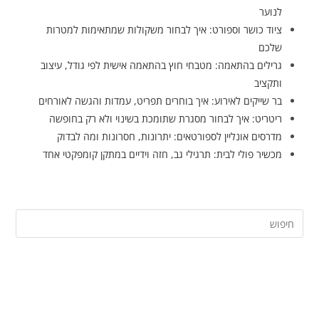
לנוער
ציוד כושר וספורט: איך לבחור משקולות שמתאימות למטרות
שלכם
גרילים בהתאמה: מטבחי חוץ בהתאמה אישית לפי גודל, עיצוב
ותקציב
בר שייקים לאירוע: איך בוחרים תפריט, עמדות והגשה לאורחים
ריטריט: איך לבחור מסגרת שתומכת בשינוי ולא רק בחופשה
מדרסים אונליין לספורטאים: יתרונות, חסרונות ומה לבדוק
מכשיר פולי לבית: תרגילי גב, חזה וידיים במתקן קומפקטי אחד