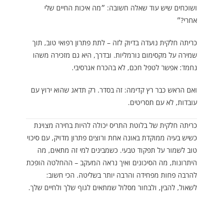
ושוכחים שיש עוד שאלה חשובה: ״מה איכות החיים שלי
אחרי?״
כריתה חלקית נועדה בדיוק לזה – לתת פתרון רפואי טוב, תוך
שמירה על מקסימום נורמליות. ובדרך, היא גם מזכירה משהו
נחמד: אפשר לטפל חכם, לא בהכרח אגרסיבי.
ואם הראש כבר רץ קדימה: זה בסדר. רק תדאג שהוא ירוץ עם
עובדות, לא עם תסריטים.
כריתה חלקית של בלוטת התריס יכולה להיות בחירה מצוינת
כשיש בעיה ממוקדת באונה אחת ורוצים פתרון מדויק, עם סיכוי
טוב לשמור על תפקוד טבעי. כשמבינים למי זה מתאים, מה
היתרונות, מה הסיכונים ואיך נראה המעקב – ההחלטה הופכת
להרבה פחות מפחידה והרבה יותר בשליטה. הכי חשוב:
לשאול, להבין, ולבחור מסלול שמתאים לגוף שלך ולחיים שלך.