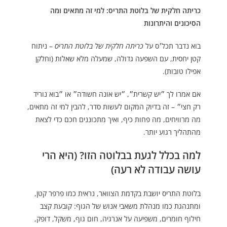
כריתה חלקית של בלוטת התריס: למי זה מתאים ומה
הסיכונים והיתרונות
בוא נדבר תכל׳ס על
כריתה חלקית של בלוטת התריס
– ניתוח
קטן יחסית, עם השפעה גדולה, שמעלה מלא שאלות (וחלקן
אפילו טובות).
אם אמרו לך ״יש קשרית״, ״יש אונה חשודה״ או ״בוא נוריד
רק חצי״ – זה בדיוק המקום לעשות סדר, להבין למי זה מתאים,
מה מרוויחים, מה פחות כיף, ואיך מתכוננים חכם כדי לצאת
מהתהליך רגוע יותר.
למה בכלל לגעת בבלוטה הזו? (היא הרי
עושה עבודה לא רעה)
בלוטת התריס יושבת בקדמת הצוואר, נראית כמו פרפר קטן,
ומתנהגת כמו מנהלת משאבי אנוש של הגוף: קובעת קצב
חילוף חומרים, משפיעה על אנרגיה, חום גוף, משקל, דופק,