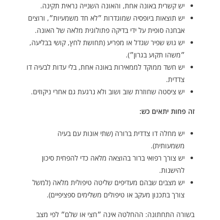
יש קשרית באונה אחת, והאונה השנייה נראית תקינה.
יש תוצאות ביופסיה שמוגדרות ״לא חד משמעיות״, ורוצים
אבחנה סופית על ידי בדיקה פתולוגית מלאה של האונה.
יש גוש שפיר שגדל או מפריע (תחושת לחץ, קושי בבליעה,
״משהו תקוע בגרון״).
יש חשד ממוקד לממאירות באונה אחת, בלי עדות לבעיה דו
צדדית.
יש ציסטה שחוזרת שוב ושוב ולא נרגעת גם אחרי ניקוזים.
זה פחות יתאים כש:
יש מחלה דו צדדית ברורה (שתי אונות עם בעיה
משמעותית).
יש צורך רפואי ברור בהוצאה מלאה כדי להפחית סיכון
להישנות.
יש מצבים שבהם מעדיפים שליטה טיפולית מלאה (למשל
צורך בתכנון מעקב או טיפולים משלימים ספציפיים).
בשורה התחתונה: ההחלטה אינה ״חצי או שלם״ לפי מצב