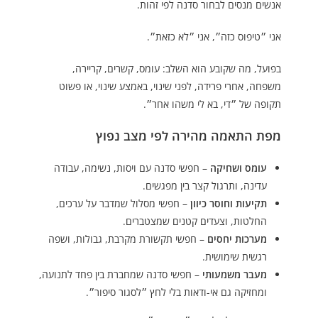
אנשים מנסים לבחור סדנה לפי זהות.
אני ״טיפוס כזה״, אני ״לא כזאת״.
בפועל, מה שקובע הוא השלב: עומס, קשרים, קריירה,
משפחה, אחרי פרידה, לפני שינוי, באמצע שינוי, או פשוט
תקופה של ״די, בא לי משהו אחר״.
מפת התאמה מהירה לפי מצב נפוץ
עומס ושחיקה
– חפשי סדנה עם ויסות, נשימה, עבודה
עדינה, ותרגול קצר בין מפגשים.
תקיעות וחוסר כיוון
– חפשי מסלול שמדבר על ערכים,
החלטות, וצעדים קטנים שמצטברים.
מערכות יחסים
– חפשי תקשורת מקרבת, גבולות, ושפה
רגשית שימושית.
מעבר משמעותי
– חפשי סדנה שמחברת בין פחד לתנועה,
ומחזיקה גם אי-ודאות בלי לחץ ״לסגור סיפור״.