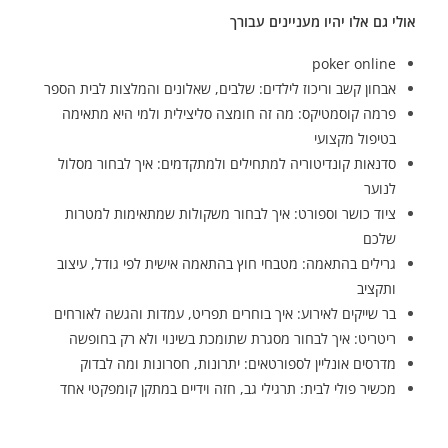
אולי גם אלו יהיו מעניינים עבורך
poker online
אבחון קשב וריכוז לילדים: שלבים, שאלונים והמלצות לבית הספר
פרמה קוסמטיקס: מה זה חומצה סליצילית ולמי היא מתאימה
בטיפול מקצועי
סדנאות קונדיטוריה למתחילים ולמתקדמים: איך לבחור מסלול
לנוער
ציוד כושר וספורט: איך לבחור משקולות שמתאימות למטרות
שלכם
גרילים בהתאמה: מטבחי חוץ בהתאמה אישית לפי גודל, עיצוב
ותקציב
בר שייקים לאירוע: איך בוחרים תפריט, עמדות והגשה לאורחים
ריטריט: איך לבחור מסגרת שתומכת בשינוי ולא רק בחופשה
מדרסים אונליין לספורטאים: יתרונות, חסרונות ומה לבדוק
מכשיר פולי לבית: תרגילי גב, חזה וידיים במתקן קומפקטי אחד